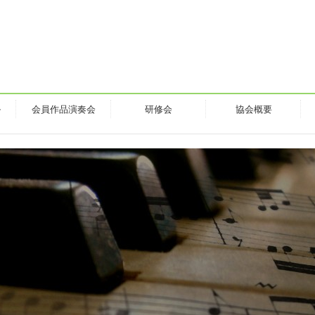
ル
会員作品演奏会
研修会
協会概要