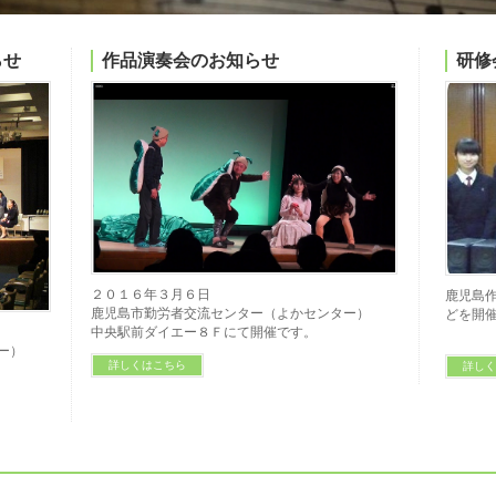
らせ
作品演奏会のお知らせ
研修
２０１６年３月６日
鹿児島
鹿児島市勤労者交流センター（よかセンター）
どを開
中央駅前ダイエー８Ｆにて開催です。
ー）
詳しくはこちら
詳し